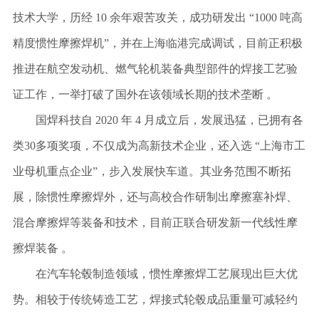
技术大学，历经
10 余年艰苦攻关，成功研发出 “1000 吨高
摩擦焊制品
精度惯性摩擦焊机”，并在上海临港完成调试，目前正积极
代表客户
推进在航空发动机、燃气轮机装备典型部件的焊接工艺验
证工作，一举打破了国外在该领域长期的技术垄断 。
国焊科技自
2020 年 4 月成立后，发展迅猛，已拥有各
类30多项奖项，不仅成为高新技术企业，还入选 “上海市工
新闻动态
业母机重点企业”，步入发展快车道。其业务范围不断拓
展，除惯性摩擦焊外，还与高校合作研制出摩擦塞补焊、
混合摩擦焊等装备和技术，目前正联合研发新一代线性摩
擦焊装备 。
在汽车轮毂制造领域，惯性摩擦焊工艺展现出巨大优
势。相较于传统铸造工艺，焊接式轮毂成品重量可减轻约