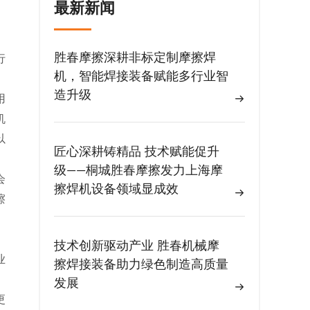
最新新闻
胜春摩擦深耕非标定制摩擦焊
行
机，智能焊接装备赋能多行业智
。
造升级
用
机
以
匠心深耕铸精品 技术赋能促升
级——桐城胜春摩擦发力上海摩
会
擦焊机设备领域显成效
擦
技术创新驱动产业 胜春机械摩
业
擦焊接装备助力绿色制造高质量
发展
更